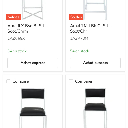
Soldes
Soldes
Amalfi
Amalfi
Amalfi X Bse Br Stl -
Amalfi Mtl Bk Ct Stl -
X
Mtl
Soot/Chrm
Soot/Chr
Bse
Bk
Br
Ct
1AZV68X
1AZV70M
Stl
Stl
-
-
Soot/Chrm
Soot/Chr
54 en stock
54 en stock
Achat express
Achat express
Comparer
Comparer