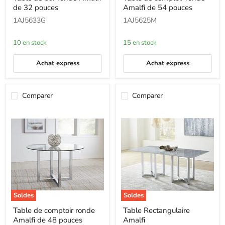
de 32 pouces
Amalfi de 54 pouces
bar
comptoir
ronde
ronde
1AJ5633G
1AJ5625M
Amalfi
Amalfi
de
de
32
54
10 en stock
15 en stock
pouces
pouces
Achat express
Achat express
Comparer
Comparer
Soldes
Soldes
Table
Table
Table de comptoir ronde
Table Rectangulaire
de
Rectangulaire
Amalfi de 48 pouces
Amalfi
comptoir
Amalfi