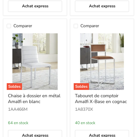
Achat express
Achat express
Comparer
Comparer
Soldes
Soldes
Chaise
Tabouret
Chaise à dossier en métal
Tabouret de comptoir
à
de
Amalfi en blanc
Amalfi X-Base en cognac
dossier
comptoir
en
Amalfi
1AA466M
1A8370X
métal
X-
Amalfi
Base
en
en
64 en stock
40 en stock
blanc
cognac
Achat express
Achat express