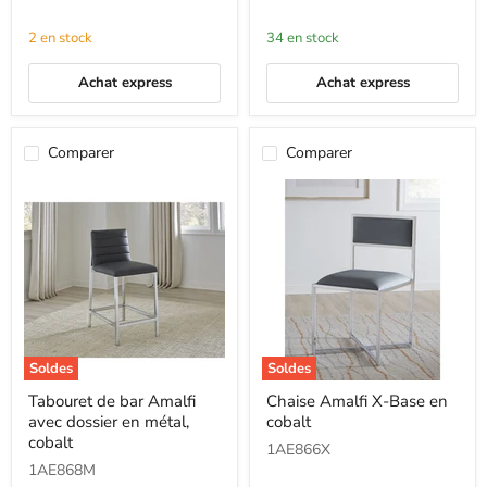
pouces
Base
en
2 en stock
34 en stock
cobalt
Achat express
Achat express
Comparer
Comparer
Soldes
Soldes
Tabouret
Chaise
Tabouret de bar Amalfi
Chaise Amalfi X-Base en
de
Amalfi
avec dossier en métal,
cobalt
bar
X-
Amalfi
Base
cobalt
1AE866X
avec
en
1AE868M
dossier
cobalt