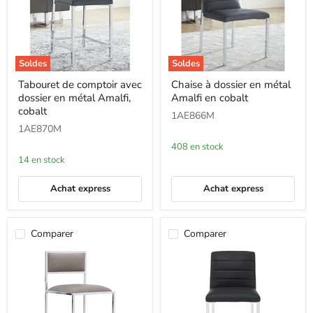
Soldes
Soldes
Tabouret
Chaise
Tabouret de comptoir avec
Chaise à dossier en métal
de
à
dossier en métal Amalfi,
Amalfi en cobalt
comptoir
dossier
avec
en
cobalt
1AE866M
dossier
métal
1AE870M
en
Amalfi
métal
en
408 en stock
Amalfi,
cobalt
14 en stock
cobalt
Achat express
Achat express
Comparer
Comparer