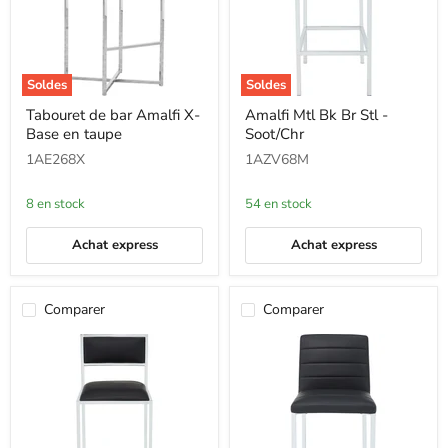
Soldes
Soldes
Tabouret
Amalfi
Tabouret de bar Amalfi X-
Amalfi Mtl Bk Br Stl -
de
Mtl
Base en taupe
Soot/Chr
bar
Bk
Amalfi
Br
1AE268X
1AZV68M
X-
Stl
Base
-
en
Soot/Chr
8 en stock
54 en stock
taupe
Achat express
Achat express
Comparer
Comparer