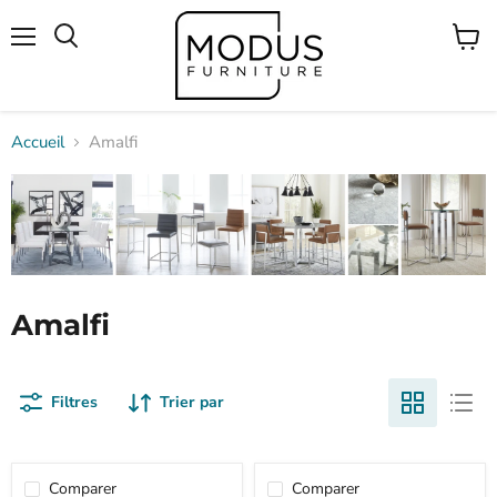
Menu
Voir
Rechercher
le
panier
Accueil
Amalfi
Amalfi
Filtres
Trier par
Comparer
Comparer