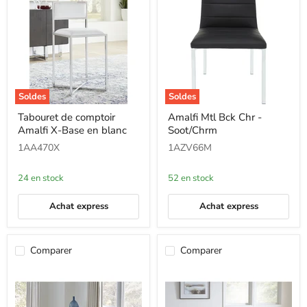
Soldes
Soldes
Tabouret
Amalfi
Tabouret de comptoir
Amalfi Mtl Bck Chr -
de
Mtl
Amalfi X-Base en blanc
Soot/Chrm
comptoir
Bck
Amalfi
Chr
1AA470X
1AZV66M
X-
-
Base
Soot/Chrm
en
24 en stock
52 en stock
blanc
Achat express
Achat express
Comparer
Comparer