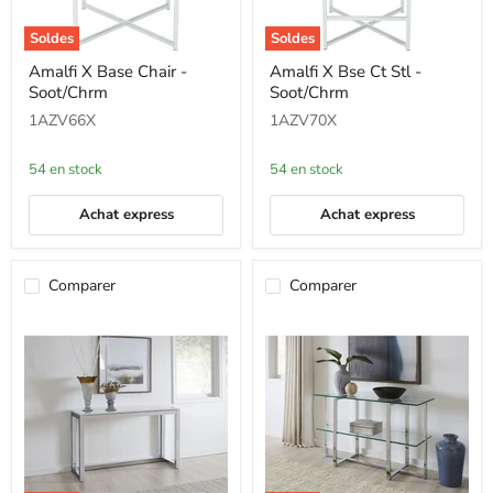
Soldes
Soldes
Amalfi
Amalfi
Amalfi X Base Chair -
Amalfi X Bse Ct Stl -
X
X
Soot/Chrm
Soot/Chrm
Base
Bse
Chair
Ct
1AZV66X
1AZV70X
-
Stl
Soot/Chrm
-
Soot/Chrm
54 en stock
54 en stock
Achat express
Achat express
Comparer
Comparer