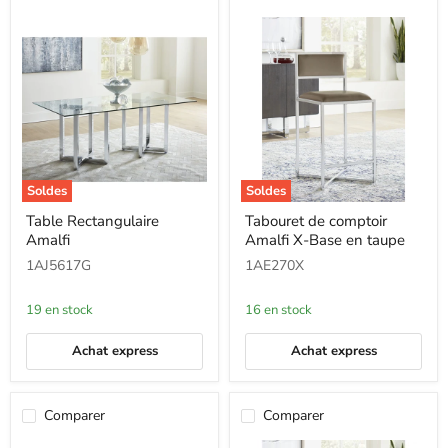
Soldes
Soldes
Table
Tabouret
Table Rectangulaire
Tabouret de comptoir
Rectangulaire
de
Amalfi
Amalfi X-Base en taupe
Amalfi
comptoir
Amalfi
1AJ5617G
1AE270X
X-
Base
en
19 en stock
16 en stock
taupe
Achat express
Achat express
Comparer
Comparer