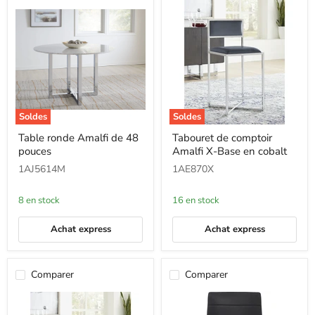
Soldes
Soldes
Table
Tabouret
Table ronde Amalfi de 48
Tabouret de comptoir
ronde
de
pouces
Amalfi X-Base en cobalt
Amalfi
comptoir
de
Amalfi
1AJ5614M
1AE870X
48
X-
pouces
Base
en
8 en stock
16 en stock
cobalt
Achat express
Achat express
Comparer
Comparer