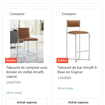
Comparer
Comparer
Soldes
Soldes
Tabouret
Tabouret
Tabouret de comptoir avec
Tabouret de bar Amalfi X-
de
de
dossier en métal Amalfi,
Base en Cognac
comptoir
bar
avec
Amalfi
cognac
1A8368X
dossier
X-
1A8370M
en
Base
métal
en
34 en stock
Amalfi,
Cognac
16 en stock
cognac
Achat express
Achat express