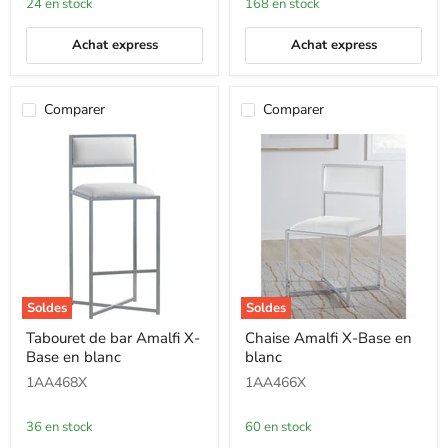
24 en stock
168 en stock
taupe
Achat express
Achat express
Comparer
Comparer
Soldes
Soldes
Tabouret
Chaise
Tabouret de bar Amalfi X-
Chaise Amalfi X-Base en
de
Amalfi
Base en blanc
blanc
bar
X-
Amalfi
Base
1AA468X
1AA466X
X-
en
Base
blanc
en
36 en stock
60 en stock
blanc