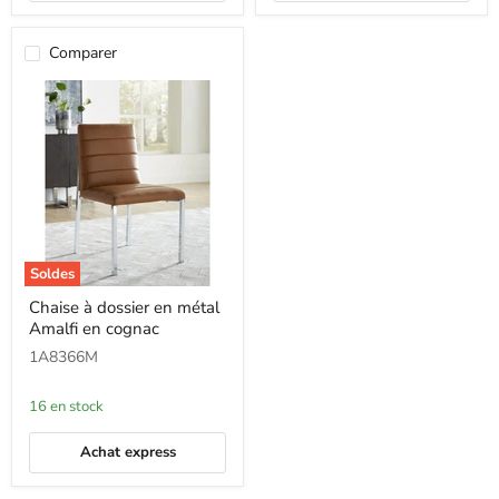
Comparer
Soldes
Chaise
Chaise à dossier en métal
à
Amalfi en cognac
dossier
en
1A8366M
métal
Amalfi
en
16 en stock
cognac
Achat express