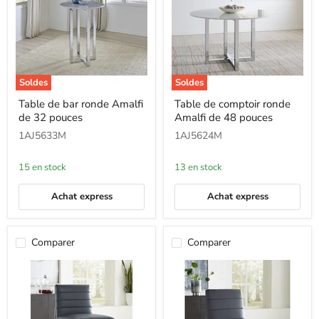
Soldes
Soldes
Table
Table
Table de bar ronde Amalfi
Table de comptoir ronde
de
de
de 32 pouces
Amalfi de 48 pouces
bar
comptoir
ronde
ronde
1AJ5633M
1AJ5624M
Amalfi
Amalfi
de
de
32
48
15 en stock
13 en stock
pouces
pouces
Achat express
Achat express
Comparer
Comparer