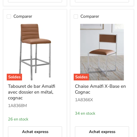
Comparer
Comparer
Soldes
Soldes
Tabouret
Chaise
Tabouret de bar Amalfi
Chaise Amalfi X-Base en
de
Amalfi
avec dossier en métal,
Cognac
bar
X-
Amalfi
Base
cognac
1A8366X
avec
en
1A8368M
dossier
Cognac
en
34 en stock
métal,
26 en stock
cognac
Achat express
Achat express