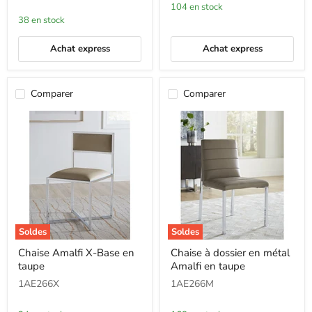
en
104 en stock
métal,
38 en stock
cobalt
Achat express
Achat express
Comparer
Comparer
Soldes
Soldes
Chaise
Chaise
Chaise Amalfi X-Base en
Chaise à dossier en métal
Amalfi
à
taupe
Amalfi en taupe
X-
dossier
Base
en
1AE266X
1AE266M
en
métal
taupe
Amalfi
en