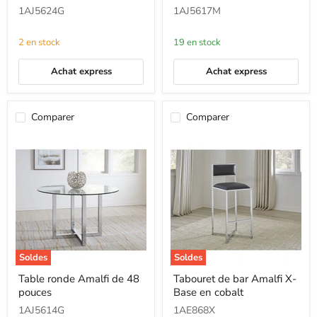
ronde
1AJ5624G
1AJ5617M
Amalfi
de
48
2 en stock
19 en stock
pouces
Achat express
Achat express
Comparer
Comparer
Soldes
Soldes
Table
Tabouret
Table ronde Amalfi de 48
Tabouret de bar Amalfi X-
ronde
de
pouces
Base en cobalt
Amalfi
bar
de
Amalfi
1AJ5614G
1AE868X
48
X-