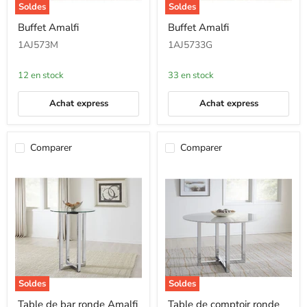
Soldes
Soldes
Buffet
Buffet
Buffet Amalfi
Buffet Amalfi
Amalfi
Amalfi
1AJ573M
1AJ5733G
12 en stock
33 en stock
Achat express
Achat express
Comparer
Comparer
Soldes
Soldes
Table
Table
Table de bar ronde Amalfi
Table de comptoir ronde
de
de