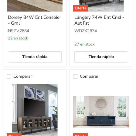
Oferta
Dorsey
Langley
Dorsey 84W Ent Console
Langley 74W Ent Cnsl -
84W
74W
- Grnl
Aut Fst
Ent
Ent
Console
Cnsl
NSPV2684
WDZX2674
-
-
Grnl
Aut
22 en stock
Fst
27 en stock
Tienda rápida
Tienda rápida
Comparar
Comparar