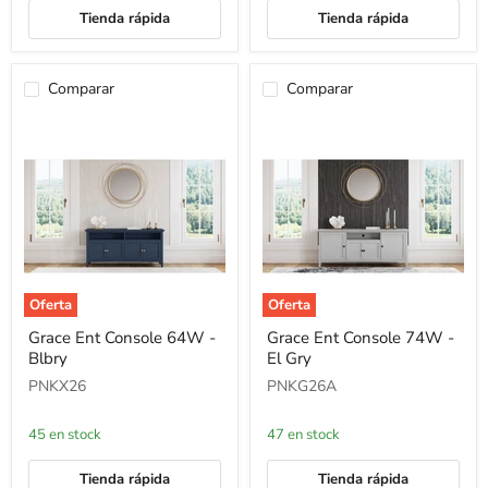
Tienda rápida
Tienda rápida
Comparar
Comparar
Oferta
Oferta
Grace
Grace
Grace Ent Console 64W -
Grace Ent Console 74W -
Ent
Ent
Blbry
El Gry
Console
Console
64W
74W
PNKX26
PNKG26A
-
-
Blbry
El
Gry
45 en stock
47 en stock
Tienda rápida
Tienda rápida