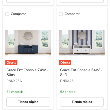
Comparar
Comparar
Oferta
Oferta
Grace
Grace
Grace Ent Console 74W -
Grace Ent Console 64W -
Ent
Ent
Blbry
Snfl
Console
Console
74W
64W
PNKX26A
PNRA26
-
-
Blbry
Snfl
34 en stock
52 en stock
Tienda rápida
Tienda rápida