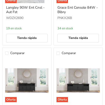
Oferta
Oferta
Langley
Grace
Langley 90W Ent Cnsl -
Grace Ent Console 84W -
90W
Ent
Aut Fst
Blbry
Ent
Console
Cnsl
84W
WDZX2690
PNKX26B
-
-
Aut
Blbry
Fst
19 en stock
34 en stock
Tienda rápida
Tienda rápida
Comparar
Comparar
Oferta
Oferta
Grace
Grace