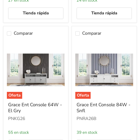
27 en stock
24 en stock
Tienda rápida
Tienda rápida
Comparar
Comparar
Oferta
Oferta
Grace
Grace
Grace Ent Console 64W -
Grace Ent Console 84W -
Ent
Ent
El Gry
Snfl
Console
Console
64W
84W
PNKG26
PNRA26B
-
-
El
Snfl
Gry
55 en stock
39 en stock