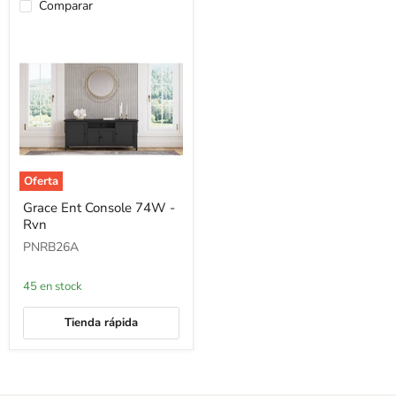
Comparar
Oferta
Grace
Grace Ent Console 74W -
Ent
Rvn
Console
74W
PNRB26A
-
Rvn
45 en stock
Tienda rápida