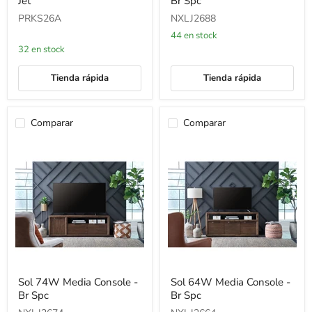
Jet
Br Spc
Console
Media
64W
Console
PRKS26A
NXLJ2688
-
-
Jet
Br
44 en stock
Spc
32 en stock
Tienda rápida
Tienda rápida
Comparar
Comparar
Sol
Sol
Sol 74W Media Console -
Sol 64W Media Console -
74W
64W
Br Spc
Br Spc
Media
Media
Console
Console