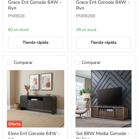
Grace Ent Console 64W -
Grace Ent Console 84W -
Ent
Ent
Rvn
Rvn
Console
Console
64W
84W
PNRB26
PNRB26B
-
-
Rvn
Rvn
60 en stock
38 en stock
Tienda rápida
Tienda rápida
Comparar
Comparar
Oferta
Elora
Sol
Elora Ent Console 64W -
Sol 88W Media Console -
Ent
88W