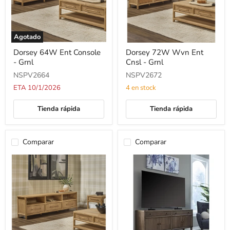
Agotado
Dorsey
Dorsey
Dorsey 64W Ent Console
Dorsey 72W Wvn Ent
64W
72W
- Grnl
Cnsl - Grnl
Ent
Wvn
Console
Ent
NSPV2664
NSPV2672
-
Cnsl
Grnl
-
ETA 10/1/2026
4 en stock
Grnl
Tienda rápida
Tienda rápida
Comparar
Comparar