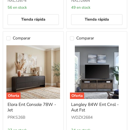
NXLJ2674
NXLJ2664
-
-
Br
Br
56 en stock
49 en stock
Spc
Spc
Tienda rápida
Tienda rápida
Comparar
Comparar
Oferta
Oferta
Elora
Langley
Elora Ent Console 78W -
Langley 84W Ent Cnsl -
Ent
84W
Jet
Aut Fst
Console
Ent
78W
Cnsl
PRKS26B
WDZX2684
-
-
Jet
Aut
Fst