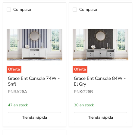
Comparar
Comparar
Oferta
Oferta
Grace
Grace
Grace Ent Console 74W -
Grace Ent Console 84W -
Ent
Ent
Snfl
El Gry
Console
Console
74W
84W
PNRA26A
PNKG26B
-
-
Snfl
El
Gry
47 en stock
30 en stock
Tienda rápida
Tienda rápida