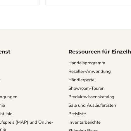
enst
Ressourcen für Einzel
Handelsprogramm
Reseller-Anwendung
e
Händlerportal
Showroom-Touren
ingungen
Produktwissenskatalog
nie
Sale und Ausläuferlisten
tlinie
Preisliste
fspreis (MAP) und Online-
Inventarberichte
inie
Shipping Rates