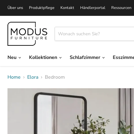
Über uns
Produktpflege
Kontakt
Händlerportal
Ressourcen
Neu
Kollektionen
Schlafzimmer
Esszimm
Home
Elora
Bedroom