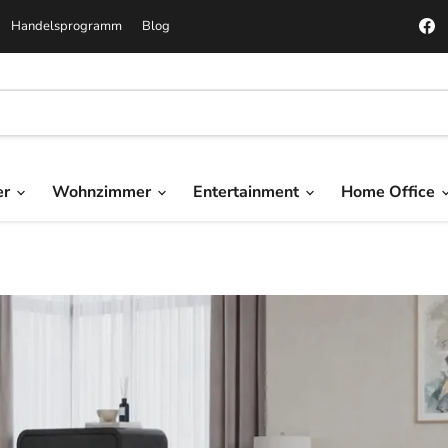
F
Handelsprogramm
Blog
S
u
a
F
er
Wohnzimmer
Entertainment
Home Office