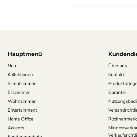
tiefschwarzer
Esche
Hauptmenü
Kundendi
Neu
Über uns
Kollektionen
Kontakt
Schlafzimmer
Produktpfleg
Esszimmer
Garantie
Wohnzimmer
Nutzungsbed
Entertainment
Versandrichtli
Home Office
Rücknahmerich
Accents
Mindestverkau
Verkaufsrichtl
Sonderangebote