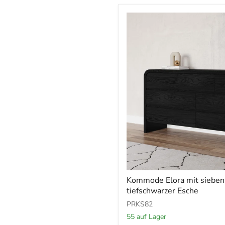
Kommode
Kommode Elora mit sieben
Elora
tiefschwarzer Esche
mit
sieben
PRKS82
Schubladen
55 auf Lager
in