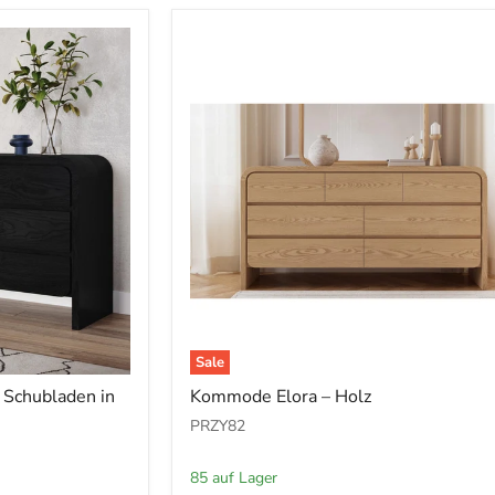
Sale
Kommode
 Schubladen in
Kommode Elora – Holz
Elora
–
PRZY82
Holz
85 auf Lager