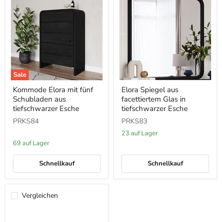
Sale
Kommode
Elora
Kommode Elora mit fünf
Elora Spiegel aus
Elora
Spiegel
Schubladen aus
facettiertem Glas in
mit
aus
fünf
facettiertem
tiefschwarzer Esche
tiefschwarzer Esche
Schubladen
Glas
PRKS84
PRKS83
aus
in
tiefschwarzer
tiefschwarzer
23 auf Lager
Esche
Esche
69 auf Lager
Schnellkauf
Schnellkauf
Vergleichen