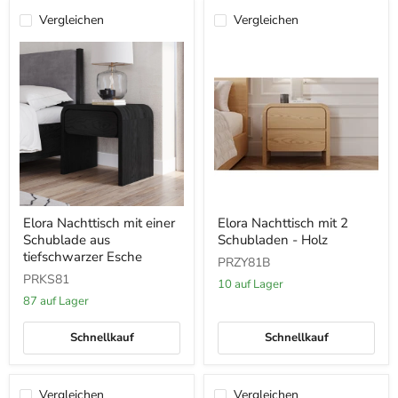
Vergleichen
Vergleichen
Elora
Elora
Elora Nachttisch mit einer
Elora Nachttisch mit 2
Nachttisch
Nachttisch
Schublade aus
Schubladen - Holz
mit
mit
einer
2
tiefschwarzer Esche
PRZY81B
Schublade
Schubladen
PRKS81
aus
-
10 auf Lager
tiefschwarzer
Holz
87 auf Lager
Esche
Schnellkauf
Schnellkauf
Vergleichen
Vergleichen