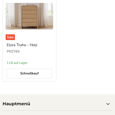
Sale
Elora
Elora Truhe - Holz
Truhe
-
PRZY84
Holz
118 auf Lager
Schnellkauf
Hauptmenü