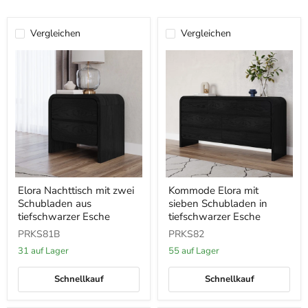
Vergleichen
Vergleichen
Elora
Kommode
Elora Nachttisch mit zwei
Kommode Elora mit
Nachttisch
Elora
Schubladen aus
sieben Schubladen in
mit
mit
zwei
sieben
tiefschwarzer Esche
tiefschwarzer Esche
Schubladen
Schubladen
PRKS81B
PRKS82
aus
in
tiefschwarzer
tiefschwarzer
31 auf Lager
55 auf Lager
Esche
Esche
Schnellkauf
Schnellkauf