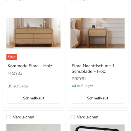
Sale
Kommode
Elora
Kommode Elora – Holz
Elora Nachttisch mit 1
Elora
Nachttisch
Schublade – Holz
–
mit
PRZY82
Holz
1
PRZY81
Schublade
–
44 auf Lager
85 auf Lager
Holz
Schnellkauf
Schnellkauf
Vergleichen
Vergleichen