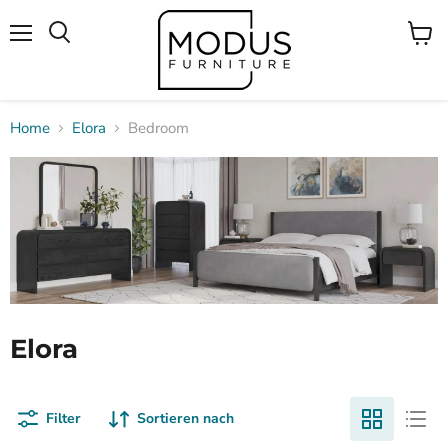
Menü
Waren
Suchen
anzei
Home
Elora
Bedroom
Elora
Filter
Sortieren nach