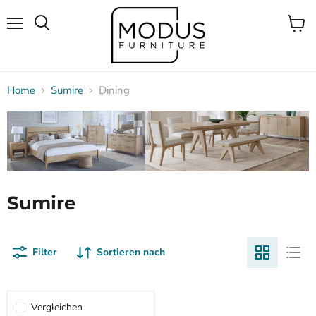
Menü
Waren
Suchen
anzei
Home
Sumire
Dining
Sumire
Filter
Sortieren nach
Vergleichen