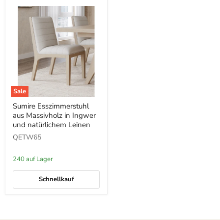
Sale
Sumire
Sumire Esszimmerstuhl
Esszimmerstuhl
aus Massivholz in Ingwer
aus
Massivholz
und natürlichem Leinen
in
QETW65
Ingwer
und
natürlichem
240 auf Lager
Leinen
Schnellkauf