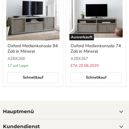
Ausverkauft
Oxford
Oxford
Oxford Medienkonsole 84
Oxford Medienkonsole 74
Medienkonsole
Medienkonsole
Zoll in Mineral
Zoll in Mineral
84
74
Zoll
Zoll
AZBX268
AZBX267
in
in
Mineral
Mineral
17 auf Lager
ETA 20.06.2025
Schnellkauf
Schnellkauf
Hauptmenü
Kundendienst