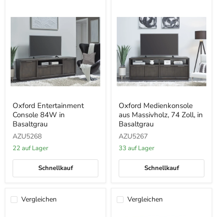
Oxford
Oxford
Oxford Entertainment
Oxford Medienkonsole
Entertainment
Medienkonsole
Console 84W in
aus Massivholz, 74 Zoll, in
Console
aus
84W
Massivholz,
Basaltgrau
Basaltgrau
in
74
AZU5268
AZU5267
Basaltgrau
Zoll,
in
22 auf Lager
33 auf Lager
Basaltgrau
Schnellkauf
Schnellkauf
Vergleichen
Vergleichen