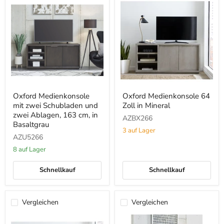
Oxford
Oxford
Oxford Medienkonsole
Oxford Medienkonsole 64
Medienkonsole
Medienkonsole
mit zwei Schubladen und
Zoll in Mineral
mit
64
zwei
Zoll
zwei Ablagen, 163 cm, in
AZBX266
Schubladen
in
Basaltgrau
und
Mineral
3 auf Lager
AZU5266
zwei
Ablagen,
8 auf Lager
163
cm,
in
Schnellkauf
Schnellkauf
Basaltgrau
Vergleichen
Vergleichen