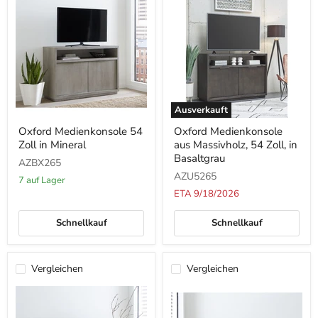
Ausverkauft
Oxford
Oxford
Oxford Medienkonsole 54
Oxford Medienkonsole
Medienkonsole
Medienkonsole
Zoll in Mineral
aus Massivholz, 54 Zoll, in
54
aus
Zoll
Massivholz,
Basaltgrau
AZBX265
in
54
AZU5265
Mineral
Zoll,
7 auf Lager
in
ETA 9/18/2026
Basaltgrau
Schnellkauf
Schnellkauf
Vergleichen
Vergleichen